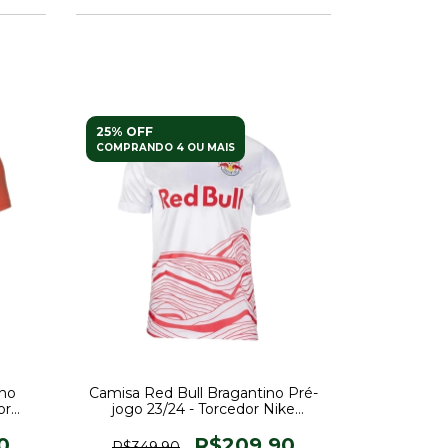
25% OFF
COMPRANDO 4 OU MAIS
ino
Camisa Red Bull Bragantino Pré-
or
jogo 23/24 - Torcedor Nike
Masculina - Branca com detalhes
em vermelho
0
R$209,90
R$349,90