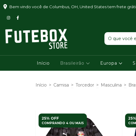
Bem vindo você de Columbus, OH, United States tem frete grát
Início
Brasileirão
Europa
S
Início
>
Camisa
>
Torcedor
>
Masculina
>
Bra
25% OFF
25%
COMPRANDO 4 OU MAIS
COM