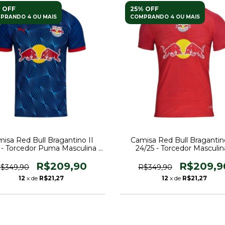
 OFF
25% OFF
PRANDO 4 OU MAIS
COMPRANDO 4 OU MAIS
isa Red Bull Bragantino II
Camisa Red Bull Bragantino
 - Torcedor Puma Masculina -
24/25 - Torcedor Masculin
Azul
Vermelha
R$209,90
R$209,9
$349,90
R$349,90
12
x de
R$21,27
12
x de
R$21,27