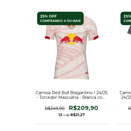
25% OFF
25%
COMPRANDO 4 OU MAIS
COM
Camisa Red Bull Bragantino I 24/25
Camis
- Torcedor Masculina - Branca com
24/2
detalhes em vermelho
R$209,90
R$349,90
R
12
x de
R$21,27