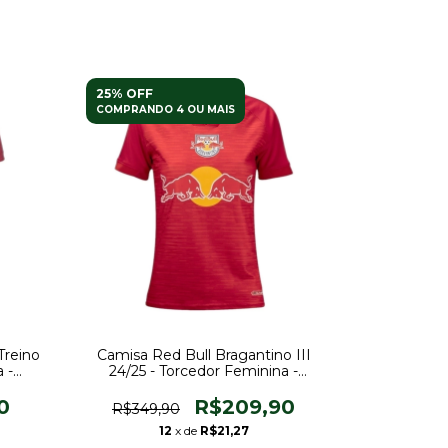
25% OFF
COMPRANDO 4 OU MAIS
Treino
Camisa Red Bull Bragantino III
 -
24/25 - Torcedor Feminina -
Vermelha
0
R$209,90
R$349,90
12
x de
R$21,27