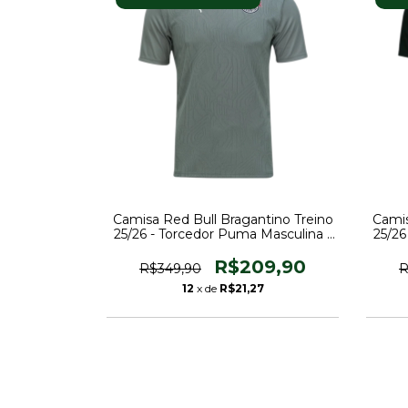
Camisa Red Bull Bragantino Treino
Camis
25/26 - Torcedor Puma Masculina -
25/26
Cinza
R$209,90
R$349,90
R
12
x de
R$21,27