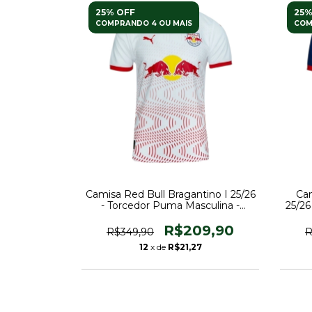
25% OFF
25%
COMPRANDO 4 OU MAIS
COM
Camisa Red Bull Bragantino I 25/26
Cam
- Torcedor Puma Masculina -
25/26
Branca com detalhes em vermelho
R$209,90
R$349,90
R
12
x de
R$21,27