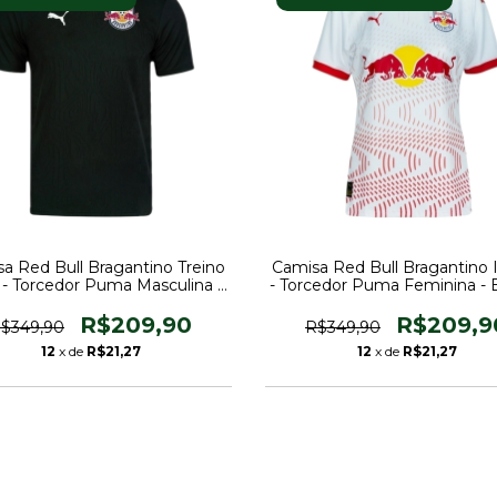
a Red Bull Bragantino Treino
Camisa Red Bull Bragantino I
 - Torcedor Puma Masculina -
- Torcedor Puma Feminina - 
Preta
com detalhes em vermel
R$209,90
R$209,9
$349,90
R$349,90
12
x de
R$21,27
12
x de
R$21,27