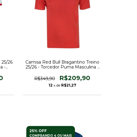
 25/26
Camisa Red Bull Bragantino Treino
a -
25/26 - Torcedor Puma Masculina -
rmelho
Vermelha
0
R$209,90
R$349,90
12
x de
R$21,27
25% OFF
COMPRANDO 4 OU MAIS