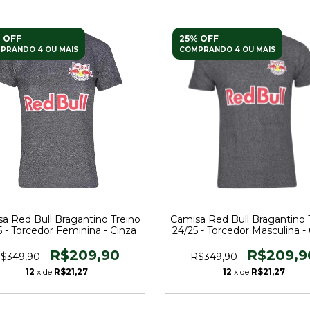
 OFF
25% OFF
PRANDO 4 OU MAIS
COMPRANDO 4 OU MAIS
a Red Bull Bragantino Treino
Camisa Red Bull Bragantino 
5 - Torcedor Feminina - Cinza
24/25 - Torcedor Masculina -
R$209,90
R$209,9
$349,90
R$349,90
12
x de
R$21,27
12
x de
R$21,27