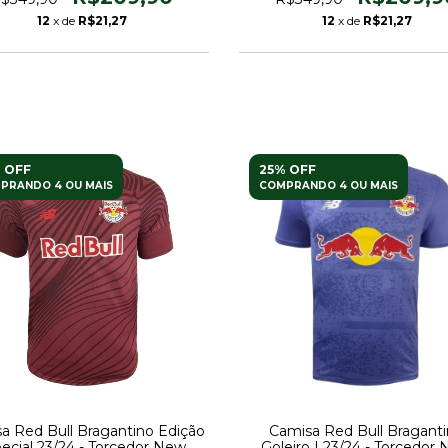
12
x de
R$21,27
12
x de
R$21,27
 OFF
25% OFF
PRANDO 4 OU MAIS
COMPRANDO 4 OU MAIS
a Red Bull Bragantino Edição
Camisa Red Bull Bragant
ecial 23/24 - Torcedor New
Goleiro I 23/24 - Torcedor