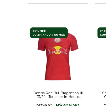
25% OFF
25%
COMPRANDO 4 OU MAIS
COM
Camisa Red Bull Bragantino III
Ca
23/24 - Torcedor In-House
G
Masculina - Vermelha
R$209,90
R$349,90
R