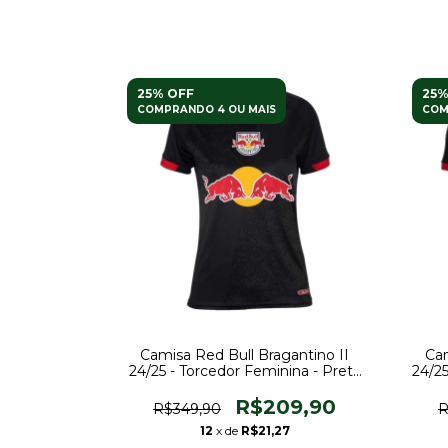
25% OFF
25%
COMPRANDO 4 OU MAIS
COM
Camisa Red Bull Bragantino II
Cam
24/25 - Torcedor Feminina - Preta
24/25
com detalhes em vermelho
c
R$209,90
R$349,90
R
12
x de
R$21,27