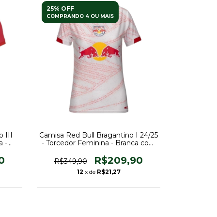
25% OFF
COMPRANDO 4 OU MAIS
 III
Camisa Red Bull Bragantino I 24/25
a -
- Torcedor Feminina - Branca com
detalhes em vermelho
0
R$209,90
R$349,90
12
x de
R$21,27