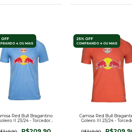
 OFF
25% OFF
PRANDO 4 OU MAIS
COMPRANDO 4 OU MAIS
misa Red Bull Bragantino
Camisa Red Bull Bragant
oleiro II 23/24 - Torcedor
Goleiro III 23/24 - Torced
Masculina - Azul
Masculina - Laranja
R$209,90
R$209,9
$349,90
R$349,90