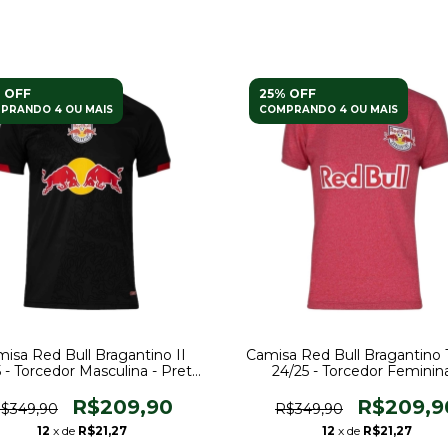
 OFF
25% OFF
PRANDO 4 OU MAIS
COMPRANDO 4 OU MAIS
isa Red Bull Bragantino II
Camisa Red Bull Bragantino 
 - Torcedor Masculina - Preta
24/25 - Torcedor Feminina
om detalhes em vermelho
Vermelha
R$209,90
R$209,9
$349,90
R$349,90
12
x de
R$21,27
12
x de
R$21,27