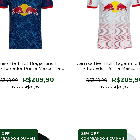
isa Red Bull Bragantino II
Camisa Red Bull Bragantino I
 - Torcedor Puma Masculina -
- Torcedor Puma Masculin
Azul e Com Patrocínio
Branca com detalhes em ve
e Com Patrocínio
R$209,90
R$209,9
$349,90
R$349,90
12
x de
R$21,27
12
x de
R$21,27
 OFF
25% OFF
PRANDO 4 OU MAIS
COMPRANDO 4 OU MAIS