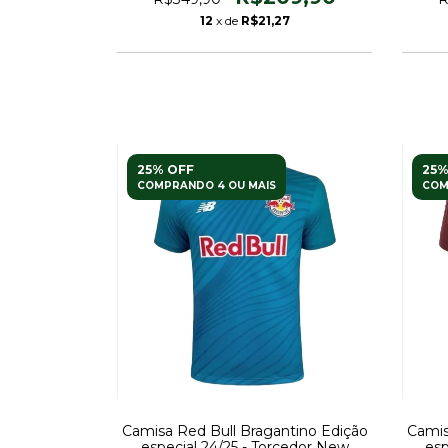
12
x de
R$21,27
25% OFF
25%
COMPRANDO 4 OU MAIS
COM
Camisa Red Bull Bragantino Edição
Camis
especial 24/25 - Torcedor New
esp