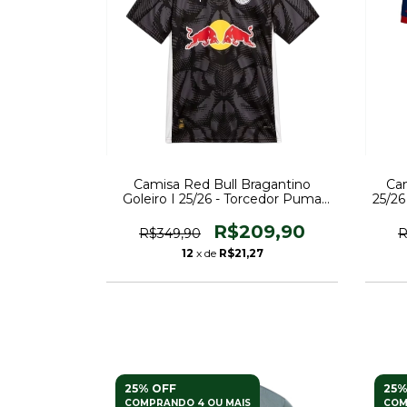
Camisa Red Bull Bragantino
Cam
Goleiro I 25/26 - Torcedor Puma
25/26
Masculina - Preta com detalhes
em cinza
R$209,90
R$349,90
R
12
x de
R$21,27
25% OFF
25%
COMPRANDO 4 OU MAIS
COM