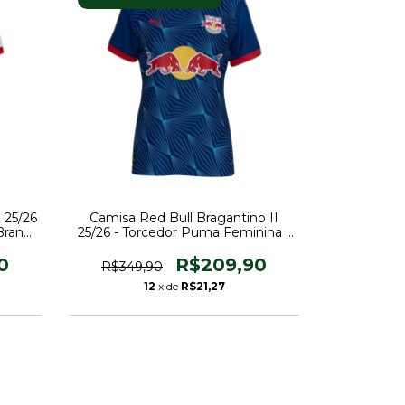
 25/26
Camisa Red Bull Bragantino II
Branca
25/26 - Torcedor Puma Feminina -
ho
Azul
0
R$209,90
R$349,90
12
x de
R$21,27