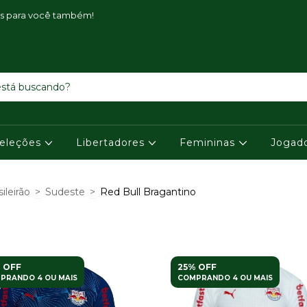
is para você também!
eleções
Libertadores
Femininas
Jogad
sileirão
>
Sudeste
>
Red Bull Bragantino
 OFF
25% OFF
PRANDO 4 OU MAIS
COMPRANDO 4 OU MAIS