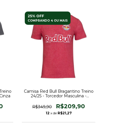
25% OFF
COMPRANDO 4 OU MAIS
Treino
Camisa Red Bull Bragantino Treino
 Cinza
24/25 - Torcedor Masculina -
Vermelha
0
R$209,90
R$349,90
12
x de
R$21,27