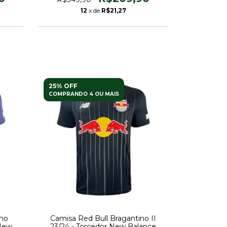
12
x de
R$21,27
25% OFF
COMPRANDO 4 OU MAIS
ino
Camisa Red Bull Bragantino II
 New
23/24 - Torcedor New Balance