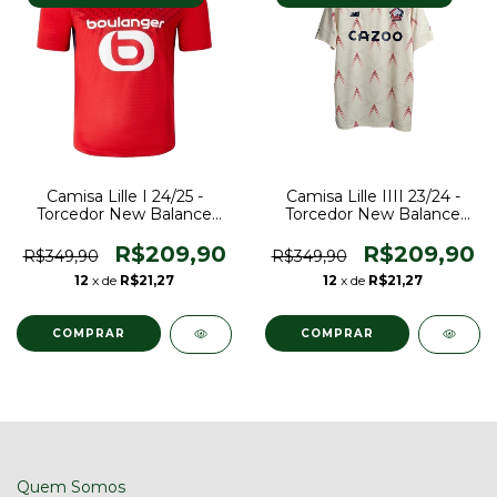
Camisa Lille I 24/25 -
Camisa Lille IIII 23/24 -
Torcedor New Balance
Torcedor New Balance
Masculina - Vermelha com
Masculina - Bege com
detalhes em azul
detalhes em azul e
R$209,90
R$209,90
R$349,90
R$349,90
vermelho
12
x de
R$21,27
12
x de
R$21,27
COMPRAR
COMPRAR
Quem Somos