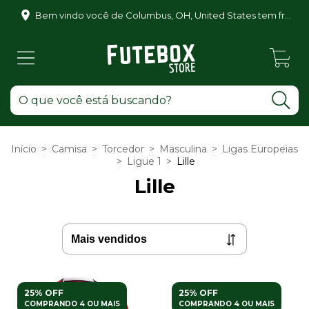
Bem vindo você de Columbus, OH, United States tem frete grátis para você também!
0
Início
>
Camisa
>
Torcedor
>
Masculina
>
Ligas Europeias
>
Ligue 1
>
Lille
Lille
25% OFF
25% OFF
COMPRANDO 4 OU MAIS
COMPRANDO 4 OU MAIS