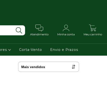
0
Atendimento
Minha conta
Meu carrinho
ores
Corta-Vento
Envio e Prazos