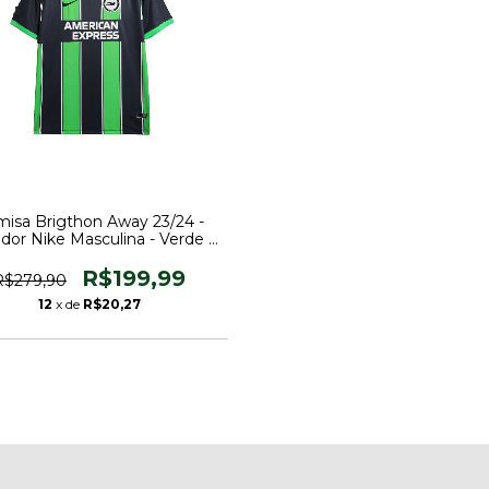
isa Brigthon Away 23/24 -
dor Nike Masculina - Verde e
Preto
R$199,99
R$279,90
12
x de
R$20,27