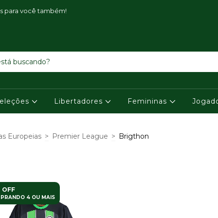
is para você também!
eleções
Libertadores
Femininas
Jogad
as Europeias
>
Premier League
>
Brigthon
 OFF
PRANDO 4 OU MAIS