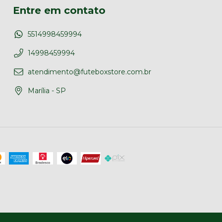
Entre em contato
5514998459994
14998459994
atendimento@futeboxstore.com.br
Marília - SP