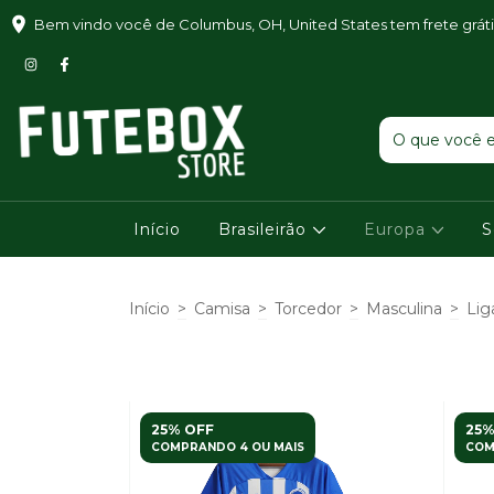
Bem vindo você de Columbus, OH, United States tem frete grát
Início
Brasileirão
Europa
S
Início
>
Camisa
>
Torcedor
>
Masculina
>
Lig
25% OFF
25%
COMPRANDO 4 OU MAIS
COM