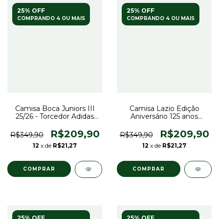
25% OFF
25% OFF
COMPRANDO 4 OU MAIS
COMPRANDO 4 OU MAIS
Camisa Boca Juniors III
Camisa Lazio Edição
25/26 - Torcedor Adidas
Aniversário 125 anos
Masculina - Azul com
Goleiro 25/26 - Torcedor
detalhes em amarelo
Mizuno Masculina - Azul
R$209,90
R$209,90
R$349,90
R$349,90
12
x de
R$21,27
12
x de
R$21,27
COMPRAR
COMPRAR
25% OFF
25% OFF