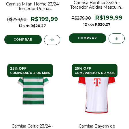
Camisa Benfica 23/24 -
Camisa Milan Home 23/24
Torcedor Adidas Masculina
- Torcedor Puma
- Preto
Masculina - Vermelho e
R$199,99
Preto
R$199,99
R$279,90
R$279,90
12
x de
R$20,27
12
x de
R$20,27
COMPRAR
COMPRAR
25% OFF
25% OFF
COMPRANDO 4 OU MAIS
COMPRANDO 4 OU MAIS
Camisa Celtic 23/24 -
Camisa Bayern de