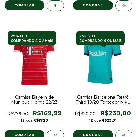
COMPRAR
COMPRAR
25% OFF
25% OFF
COMPRANDO 4 OU MAIS
COMPRANDO 4 OU MAIS
Camisa Bayern de
Camisa Barcelona Retrô
Munique Home 22/23
Third 19/20 Torcedor Nike
Torcedor Adidas Masculina
Masculina - Verde
- Vermelho
R$169,99
R$230,00
R$279,90
R$320,00
12
x de
R$17,23
12
x de
R$23,31
COMPRAR
COMPRAR