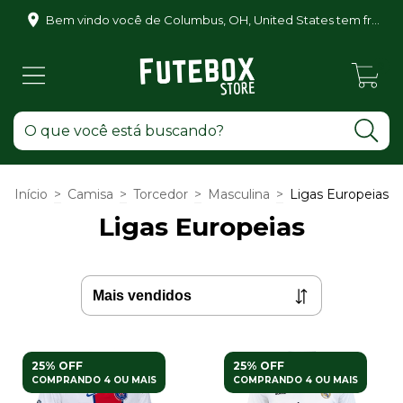
Bem vindo você de Columbus, OH, United States tem frete grátis para você também!
0
Início
>
Camisa
>
Torcedor
>
Masculina
>
Ligas Europeias
Ligas Europeias
25% OFF
25% OFF
COMPRANDO 4 OU MAIS
COMPRANDO 4 OU MAIS