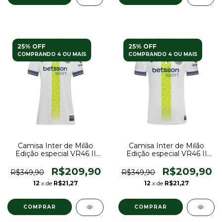
25% OFF
25% OFF
COMPRANDO 4 OU MAIS
COMPRANDO 4 OU MAIS
Camisa Inter de Milão
Camisa Inter de Milão
Edição especial VR46 II
Edição especial VR46 II
24/25 - Torcedor Nike
24/25 - Torcedor Nike
Feminina - Branca com
Masculina - Branca com
R$209,90
R$209,90
R$349,90
R$349,90
detalhes em azul
detalhes em azul
12
x de
R$21,27
12
x de
R$21,27
COMPRAR
COMPRAR