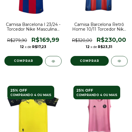
Camisa Barcelona Retrô
Camisa Barcelona I 23/24 -
Home 10/11 Torcedor Nike
Torcedor Nike Masculina -
Masculina - Vermelho e
Azul e Grená
Azul
R$230,00
R$169,99
R$320,00
R$279,90
12
x de
R$23,31
12
x de
R$17,23
COMPRAR
COMPRAR
25% OFF
25% OFF
COMPRANDO 4 OU MAIS
COMPRANDO 4 OU MAIS