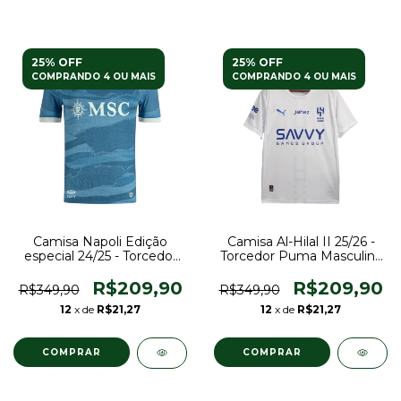
25% OFF
25% OFF
COMPRANDO 4 OU MAIS
COMPRANDO 4 OU MAIS
Camisa Napoli Edição
Camisa Al-Hilal II 25/26 -
especial 24/25 - Torcedor
Torcedor Puma Masculina
EA7 Masculina - Azul
- Branca
R$209,90
R$209,90
R$349,90
R$349,90
12
x de
R$21,27
12
x de
R$21,27
COMPRAR
COMPRAR