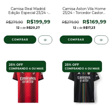
Camisa Real Madrid
Camisa Aston Vila Home
Edição Especial 23/24 -
23/24 - Torcedor Castore
Torcedor Adidas Masculina
Masculina - Vinho
- Dourado
R$199,99
R$169,99
R$279,90
R$279,90
12
x de
R$20,27
12
x de
R$17,23
COMPRAR
COMPRAR
25% OFF
25% OFF
COMPRANDO 4 OU MAIS
COMPRANDO 4 OU MAIS