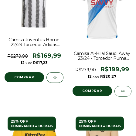
Camisa Juventus Home
22/23 Torcedor Adidas
Masculina - Branco e
Camisa Al-Hilal Saudi Away
Preto
R$169,99
R$279,90
23/24 - Torcedor Puma
Masculina - Branco
12
x de
R$17,23
R$199,99
R$279,90
12
x de
R$20,27
COMPRAR
COMPRAR
25% OFF
25% OFF
COMPRANDO 4 OU MAIS
COMPRANDO 4 OU MAIS