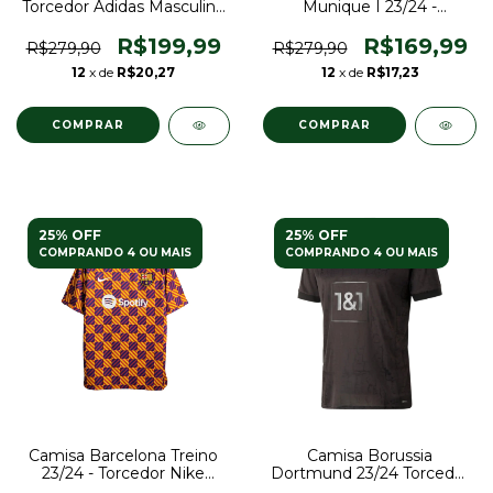
Torcedor Adidas Masculina
Munique I 23/24 -
- Verde
Torcedor Adidas Masculina
- Branco
R$199,99
R$169,99
R$279,90
R$279,90
12
x de
R$20,27
12
x de
R$17,23
COMPRAR
COMPRAR
25% OFF
25% OFF
COMPRANDO 4 OU MAIS
COMPRANDO 4 OU MAIS
Camisa Barcelona Treino
Camisa Borussia
23/24 - Torcedor Nike
Dortmund 23/24 Torcedor
Masculina - Laranja
Puma Masculina - Preto