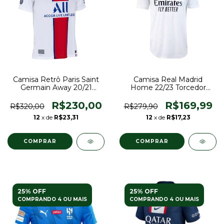
Camisa Retrô Paris Saint
Camisa Real Madrid
Germain Away 20/21
Home 22/23 Torcedor
Torcedor Nike Masculina -
Adidas Masculina - Branca
Branco
R$230,00
R$169,99
R$320,00
R$279,90
12
x de
R$23,31
12
x de
R$17,23
COMPRAR
COMPRAR
25% OFF
25% OFF
COMPRANDO 4 OU MAIS
COMPRANDO 4 OU MAIS