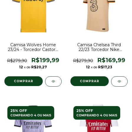
Camisa Wolves Home
Camisa Chelsea Third
23/24 - Torcedor Castore
22/23 Torcedor Nike
Masculina - Laranja
Masculina - Bege
R$199,99
R$169,99
R$279,90
R$279,90
12
x de
R$20,27
12
x de
R$17,23
COMPRAR
COMPRAR
25% OFF
25% OFF
COMPRANDO 4 OU MAIS
COMPRANDO 4 OU MAIS