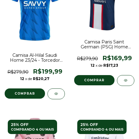
Camisa Paris Saint
Germain (PSG) Home
22/23 Torcedor Nike
Camisa Al-Hilal Saudi
Masculina - Azul Marinho
R$169,99
R$279,90
Home 23/24 - Torcedor
Puma Masculina - Azul
12
x de
R$17,23
R$199,99
R$279,90
12
x de
R$20,27
COMPRAR
COMPRAR
25% OFF
25% OFF
COMPRANDO 4 OU MAIS
COMPRANDO 4 OU MAIS