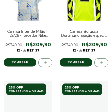
Camisa Inter de Milão II
Camisa Borussia
25/26 - Torcedor Nike
Dortmund Edição especial
Masculina - Branca com
de Aniversário 25/26
detalhes em roxo e azul
manga longa - Torcedor
R$209,90
R$209,90
R$349,90
R$349,90
Puma Masculina -
12
x de
R$21,27
12
x de
R$21,27
Amarela neon com
detalhes em preto
COMPRAR
COMPRAR
25% OFF
25% OFF
COMPRANDO 4 OU MAIS
COMPRANDO 4 OU MAIS