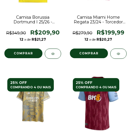
Camisa Borussia
Camisa Miami Home
Dortmund I 25/26 -
Regata 23/24 - Torcedor
Torcedor Puma Masculina
Adidas Masculina - Rosa
- Amarela com detalhes
R$209,90
R$199,99
R$349,90
R$279,90
em preto
12
x de
R$21,27
12
x de
R$20,27
COMPRAR
COMPRAR
25% OFF
25% OFF
COMPRANDO 4 OU MAIS
COMPRANDO 4 OU MAIS