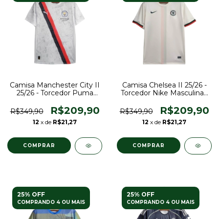
Camisa Manchester City II
Camisa Chelsea II 25/26 -
25/26 - Torcedor Puma
Torcedor Nike Masculina -
Masculina - Branca
Branca com detalhes em
azul e vermelho
R$209,90
R$209,90
R$349,90
R$349,90
12
x de
R$21,27
12
x de
R$21,27
COMPRAR
COMPRAR
25% OFF
25% OFF
COMPRANDO 4 OU MAIS
COMPRANDO 4 OU MAIS