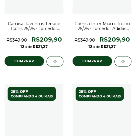
Camisa Juventus Terrace
Camisa Inter Miami Treino
Icons 25/26 - Torcedor
25/26 - Torcedor Adidas
Adidas Masculina - Azul
Masculina - Rosa com
com detalhes em branco
detalhes em branco
R$209,90
R$209,90
R$349,90
R$349,90
12
x de
R$21,27
12
x de
R$21,27
COMPRAR
COMPRAR
25% OFF
25% OFF
COMPRANDO 4 OU MAIS
COMPRANDO 4 OU MAIS