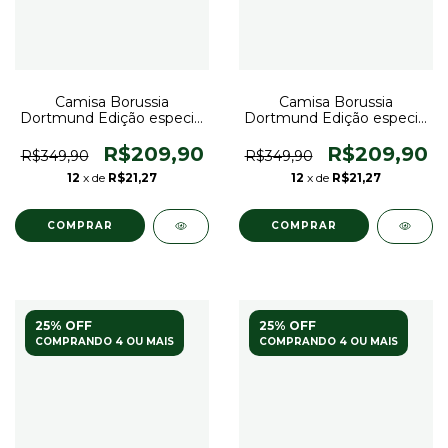
Camisa Borussia
Camisa Borussia
Dortmund Edição especial
Dortmund Edição especial
de Aniversário 25/26 -
de Aniversário 25/26 -
Torcedor Puma Masculina
Torcedor Puma Masculina
R$209,90
R$209,90
R$349,90
R$349,90
- Roxa com detalhes em
- Amarela neon com
12
x de
R$21,27
12
x de
R$21,27
preto
detalhes em preto
COMPRAR
COMPRAR
25% OFF
25% OFF
COMPRANDO 4 OU MAIS
COMPRANDO 4 OU MAIS