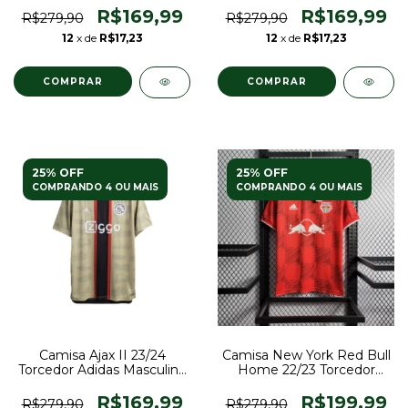
R$169,99
R$169,99
R$279,90
R$279,90
12
x de
R$17,23
12
x de
R$17,23
COMPRAR
COMPRAR
25% OFF
25% OFF
COMPRANDO 4 OU MAIS
COMPRANDO 4 OU MAIS
Camisa Ajax II 23/24
Camisa New York Red Bull
Torcedor Adidas Masculina
Home 22/23 Torcedor
- Bege
Adidas Masculina -
Vermelha
R$169,99
R$199,99
R$279,90
R$279,90