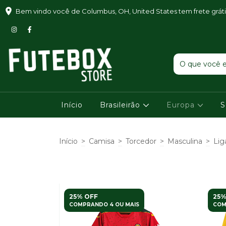
Bem vindo você de Columbus, OH, United States tem frete grát
Início
Brasileirão
Europa
S
Início
>
Camisa
>
Torcedor
>
Masculina
>
Lig
25% OFF
25%
COMPRANDO 4 OU MAIS
COM