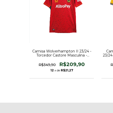
Cam
Camisa Wolverhampton II 23/24 -
23/24
Torcedor Castore Masculina -
Vermelha com detalhes em
amarelo e branco
R$209,90
R
R$349,90
12
x de
R$21,27