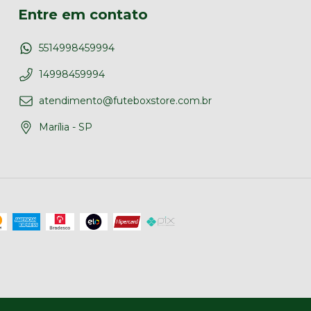
Entre em contato
5514998459994
14998459994
atendimento@futeboxstore.com.br
Marília - SP