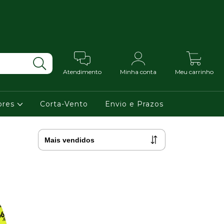
0
Atendimento
Minha conta
Meu carrinho
ores
Corta-Vento
Envio e Prazos