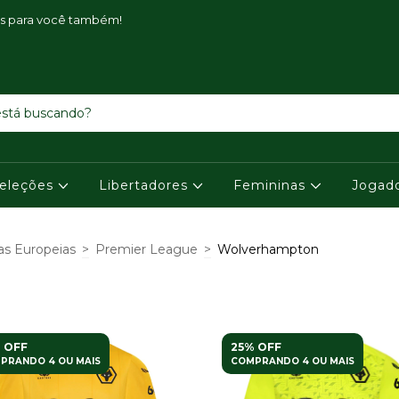
is para você também!
eleções
Libertadores
Femininas
Jogad
as Europeias
>
Premier League
>
Wolverhampton
 OFF
25% OFF
PRANDO 4 OU MAIS
COMPRANDO 4 OU MAIS