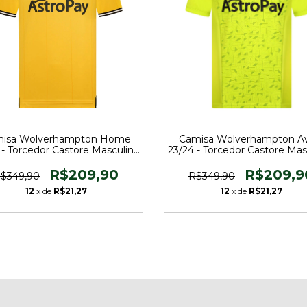
isa Wolverhampton Home
Camisa Wolverhampton A
 - Torcedor Castore Masculina
23/24 - Torcedor Castore Mas
- Laranja
- Verde
R$209,90
R$209,9
$349,90
R$349,90
12
x de
R$21,27
12
x de
R$21,27