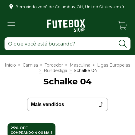
Bem vindo você de Columbus, OH, United States tem frete grátis para você também!
0
Início
>
Camisa
>
Torcedor
>
Masculina
>
Ligas Europeias
>
Bundesliga
>
Schalke 04
Schalke 04
25% OFF
COMPRANDO 4 OU MAIS